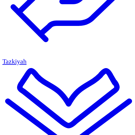
Tazkiyah