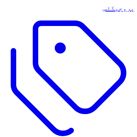
پروجیکٹس