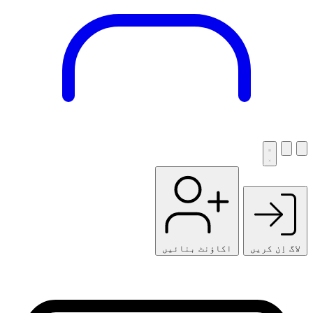
لاگ اِن کریں
اکاؤنٹ بنائیں