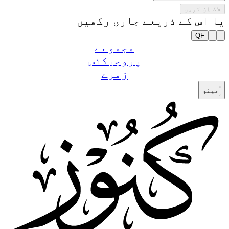
لاگ اِن کریں
یا اس کے ذریعے جاری رکھیں
QF
مجموعے
پروجیکٹس
زمرے
مینو