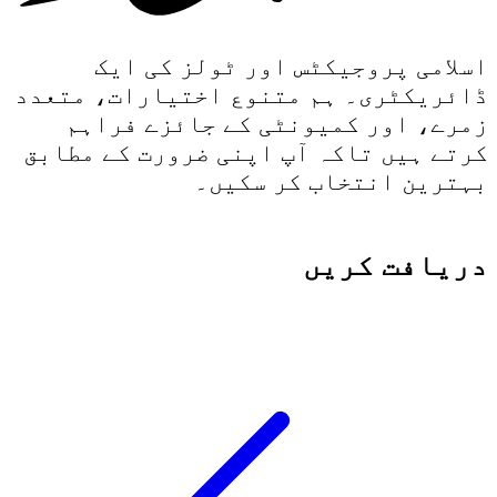
اسلامی پروجیکٹس اور ٹولز کی ایک
ڈائریکٹری۔ ہم متنوع اختیارات، متعدد
زمرے، اور کمیونٹی کے جائزے فراہم
کرتے ہیں تاکہ آپ اپنی ضرورت کے مطابق
بہترین انتخاب کر سکیں۔
دریافت کریں