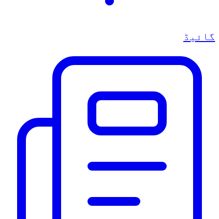
گائیڈ