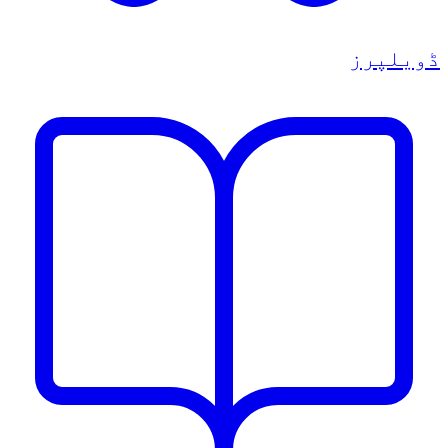
ڈویلپرز