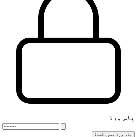
پاس ورڈ
پاس ورڈ بھول گئے؟