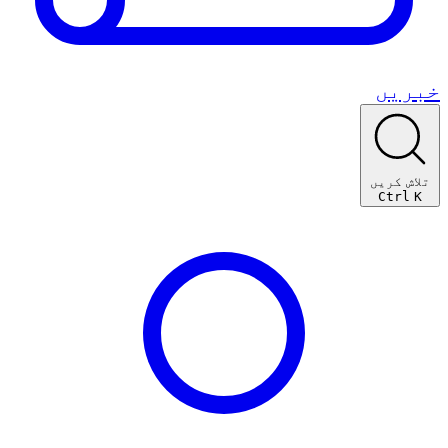
خبریں
تلاش کریں
Ctrl
K