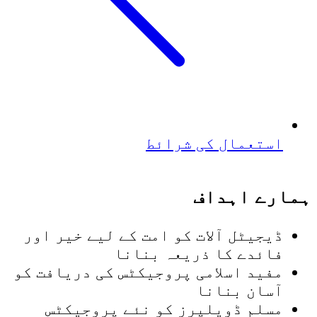
استعمال کی شرائط
ہمارے اہداف
ڈیجیٹل آلات کو امت کے لیے خیر اور
فائدے کا ذریعہ بنانا
مفید اسلامی پروجیکٹس کی دریافت کو
آسان بنانا
مسلم ڈویلپرز کو نئے پروجیکٹس