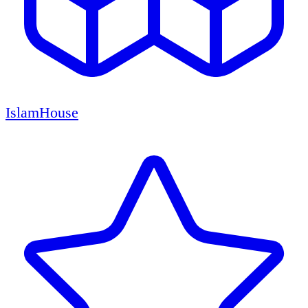
IslamHouse