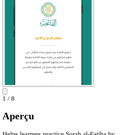
1
/
8
Aperçu
Helps learners practice Surah al-Fatiha by