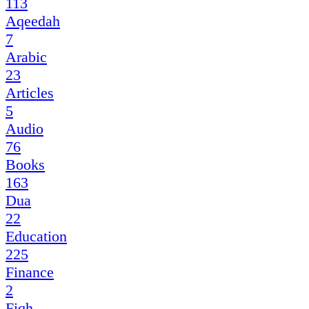
113
Aqeedah
7
Arabic
23
Articles
5
Audio
76
Books
163
Dua
22
Education
225
Finance
2
Fiqh