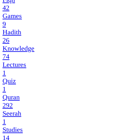
42
Games
9
Hadith
26
Knowledge
74
Lectures
1
Quiz
1
Quran
292
Seerah
1
Studies
14