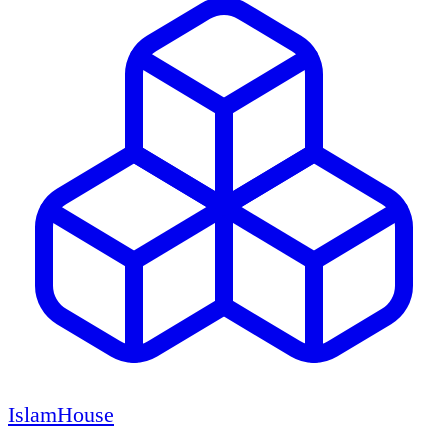
IslamHouse