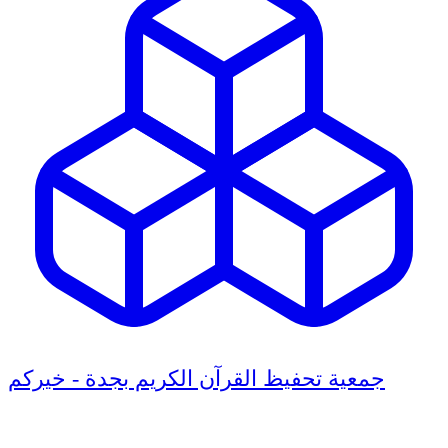
جمعية تحفيظ القرآن الكريم بجدة - خيركم