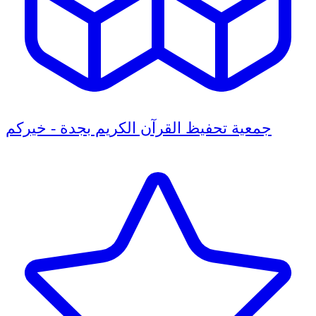
جمعية تحفيظ القرآن الكريم بجدة - خيركم