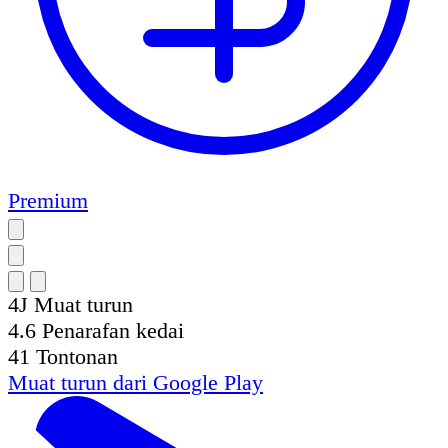
Premium
4J
Muat turun
4.6
Penarafan kedai
41
Tontonan
Muat turun dari
Google Play