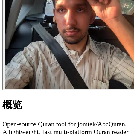
概览
Open-source Quran tool for jomtek/AbcQuran.
A lightweight, fast multi-platform Quran reader