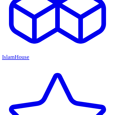
IslamHouse