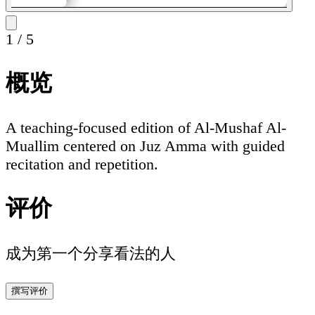
1
/
5
概览
A teaching-focused edition of Al-Mushaf Al-
Muallim centered on Juz Amma with guided
recitation and repetition.
评价
成为第一个分享看法的人
撰写评价