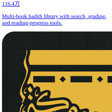
116.4万
Multi-book hadith library with search, grading,
and reading-progress tools.