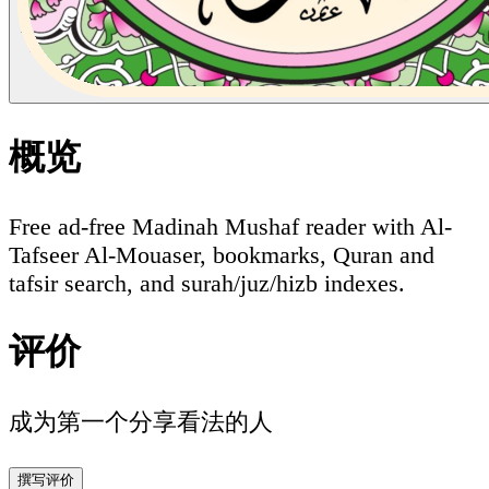
概览
Free ad-free Madinah Mushaf reader with Al-
Tafseer Al-Mouaser, bookmarks, Quran and
tafsir search, and surah/juz/hizb indexes.
评价
成为第一个分享看法的人
撰写评价