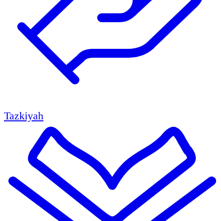
Tazkiyah