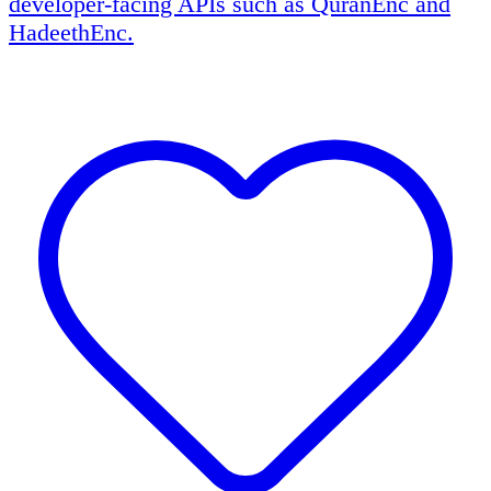
developer-facing APIs such as QuranEnc and
HadeethEnc.