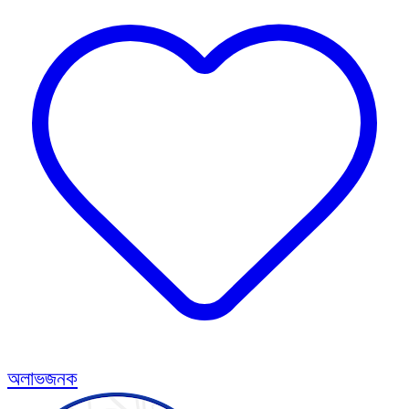
অলাভজনক