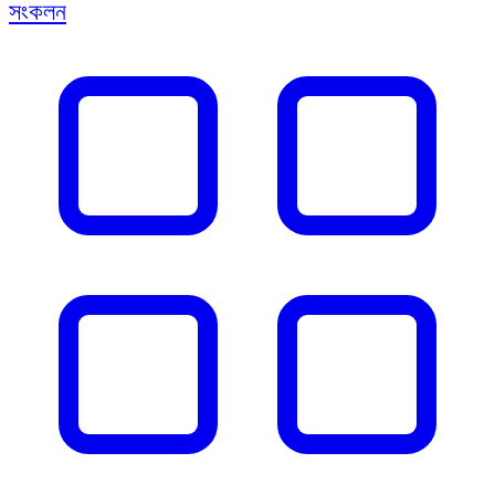
সংকলন