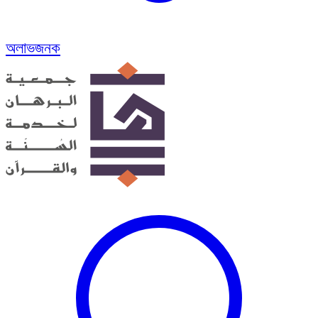
অলাভজনক