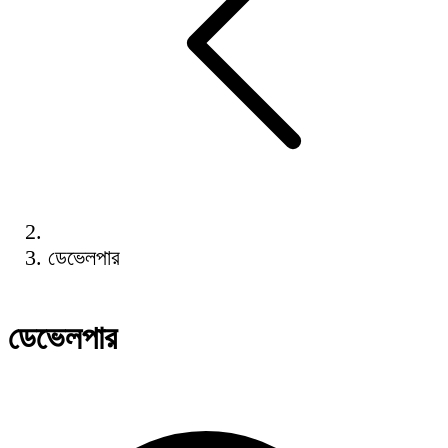
ডেভেলপার
ডেভেলপার