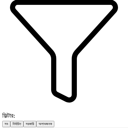
ফিল্টার:
সব
নির্বাচিত
সরকারি
অলাভজনক