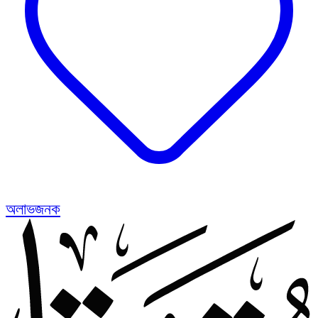
অলাভজনক