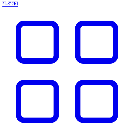
সংকলন