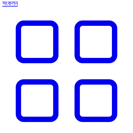
সংকলন