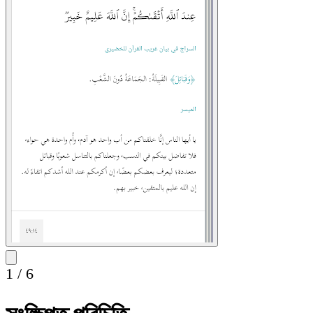
1
/
6