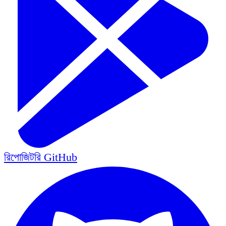
রিপোজিটরি
GitHub