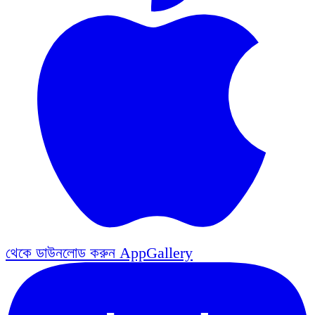
থেকে ডাউনলোড করুন
AppGallery