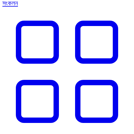
সংকলন