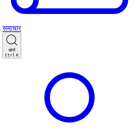
समाचार
खोजें
Ctrl
K