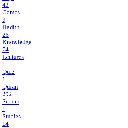
42
Games
9
Hadith
26
Knowledge
74
Lectures
1
Quiz
1
Quran
292
Seerah
1
Studies
14