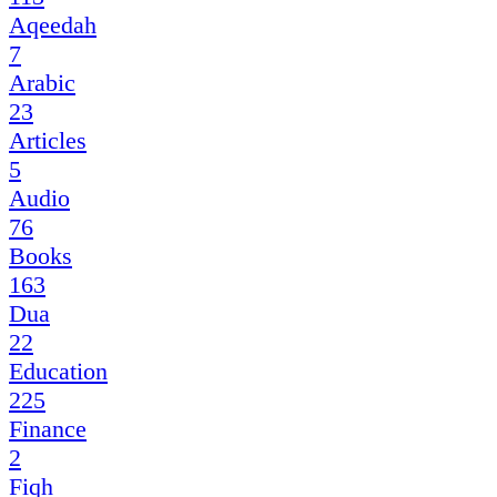
Aqeedah
7
Arabic
23
Articles
5
Audio
76
Books
163
Dua
22
Education
225
Finance
2
Fiqh