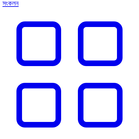
সংকলন