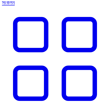
সংকলন