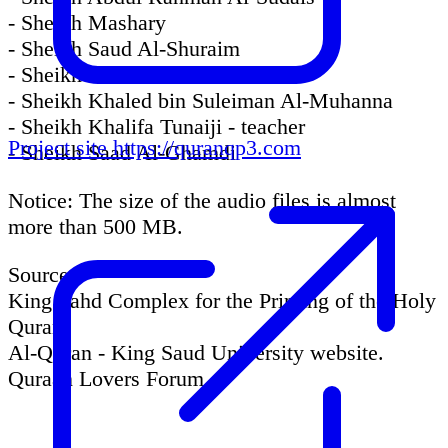
- Sheikh Mashary
- Sheikh Saud Al-Shuraim
- Sheikh Abdullah Ali Basfar
- Sheikh Khaled bin Suleiman Al-Muhanna
- Sheikh Khalifa Tunaiji - teacher
Project site
https://quranqp3.com
- Sheikh Saad Al-Ghamdi
Notice: The size of the audio files is almost
more than 500 MB.
Sources:
King Fahd Complex for the Printing of the Holy
Quran.
Al-Quran - King Saud University website.
Quraan Lovers Forum.