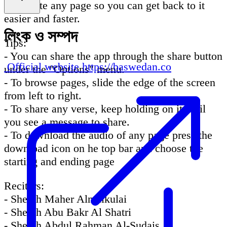
- Favorite any page so you can get back to it
easier and faster.
লিংক ও সম্পদ
Tips:
- You can share the app through the share button
Official website
https://baswedan.co
under the "Options" menu.
- To browse pages, slide the edge of the screen
from left to right.
- To share any verse, keep holding on it until
you see a message to share.
- To download the audio of any page press the
download icon on he top bar and choose the
starting and ending page
Reciters:
- Sheikh Maher Almaikulai
- Sheikh Abu Bakr Al Shatri
- Sheikh Abdul Rahman Al-Sudais