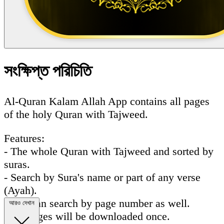
সংক্ষিপ্ত পরিচিতি
Al-Quran Kalam Allah App contains all pages
of the holy Quran with Tajweed.
Features:
- The whole Quran with Tajweed and sorted by
suras.
- Search by Sura's name or part of any verse
(Ayah).
- You can search by page number as well.
আরও দেখান
- All pages will be downloaded once.