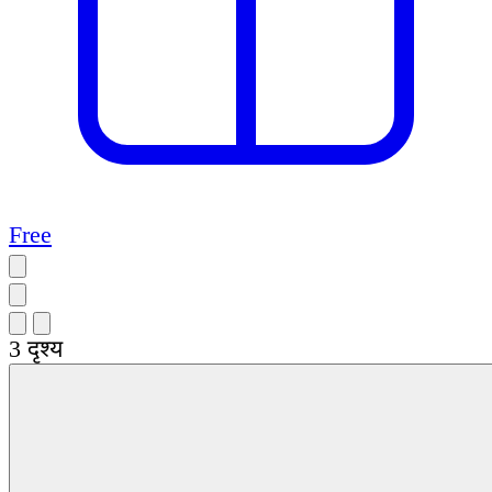
Free
3
दृश्य