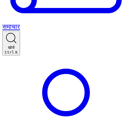
समाचार
खोजें
Ctrl
K