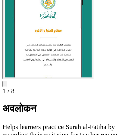
1
/
8
अवलोकन
Helps learners practice Surah al-Fatiha by
recording their recitation for teacher review,