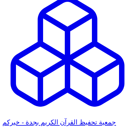
جمعية تحفيظ القرآن الكريم بجدة - خيركم