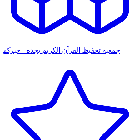
جمعية تحفيظ القرآن الكريم بجدة - خيركم