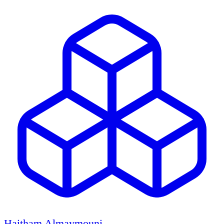
Haitham Almaymouni