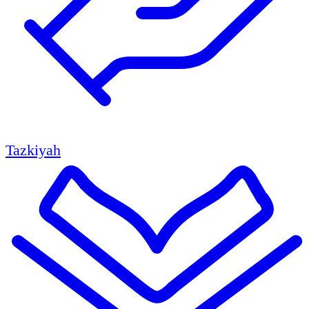
Tazkiyah