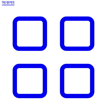
সংকলন