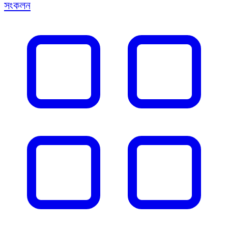
সংকলন