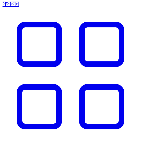
সংকলন