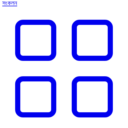
সংকলন