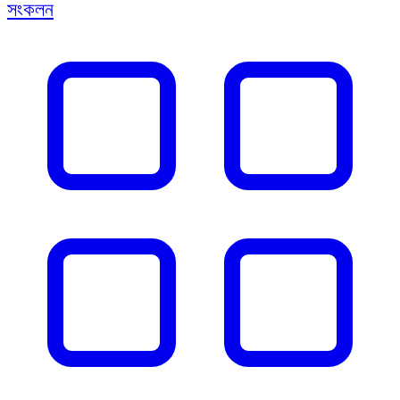
সংকলন