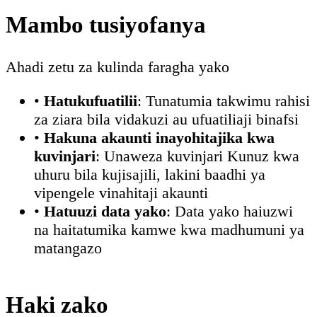
Mambo tusiyofanya
Ahadi zetu za kulinda faragha yako
•
Hatukufuatilii
: Tunatumia takwimu rahisi
za ziara bila vidakuzi au ufuatiliaji binafsi
•
Hakuna akaunti inayohitajika kwa
kuvinjari
: Unaweza kuvinjari Kunuz kwa
uhuru bila kujisajili, lakini baadhi ya
vipengele vinahitaji akaunti
•
Hatuuzi data yako
: Data yako haiuzwi
na haitatumika kamwe kwa madhumuni ya
matangazo
Haki zako