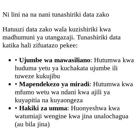
Ni lini na na nani tunashiriki data zako
Hatuuzi data zako wala kuzishiriki kwa
madhumuni ya utangazaji. Tunashiriki data
katika hali zifuatazo pekee:
•
Ujumbe wa mawasiliano
: Hutumwa kwa
huduma yetu ya kuchakata ujumbe ili
tuweze kukujibu
•
Mapendekezo ya miradi
: Hutumwa kwa
mfumo wetu wa ndani kwa ajili ya
kuyapitia na kuyaongeza
•
Hakiki za umma
: Huonyeshwa kwa
watumiaji wengine kwa jina unalochagua
(au bila jina)