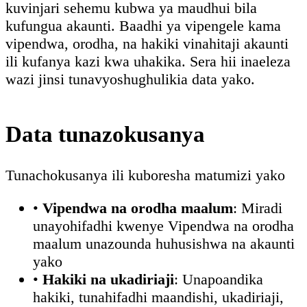
kuvinjari sehemu kubwa ya maudhui bila
kufungua akaunti. Baadhi ya vipengele kama
vipendwa, orodha, na hakiki vinahitaji akaunti
ili kufanya kazi kwa uhakika. Sera hii inaeleza
wazi jinsi tunavyoshughulikia data yako.
Data tunazokusanya
Tunachokusanya ili kuboresha matumizi yako
•
Vipendwa na orodha maalum
: Miradi
unayohifadhi kwenye Vipendwa na orodha
maalum unazounda huhusishwa na akaunti
yako
•
Hakiki na ukadiriaji
: Unapoandika
hakiki, tunahifadhi maandishi, ukadiriaji,