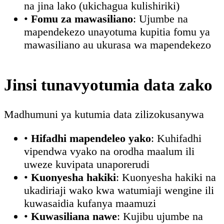
na jina lako (ukichagua kulishiriki)
•
Fomu za mawasiliano
: Ujumbe na
mapendekezo unayotuma kupitia fomu ya
mawasiliano au ukurasa wa mapendekezo
Jinsi tunavyotumia data zako
Madhumuni ya kutumia data zilizokusanywa
•
Hifadhi mapendeleo yako
: Kuhifadhi
vipendwa vyako na orodha maalum ili
uweze kuvipata unaporerudi
•
Kuonyesha hakiki
: Kuonyesha hakiki na
ukadiriaji wako kwa watumiaji wengine ili
kuwasaidia kufanya maamuzi
•
Kuwasiliana nawe
: Kujibu ujumbe na