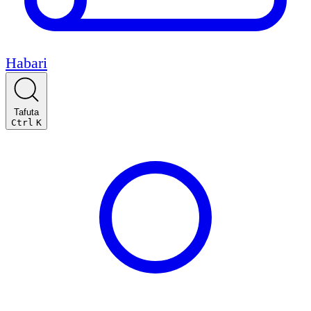
Habari
Tafuta
Ctrl
K