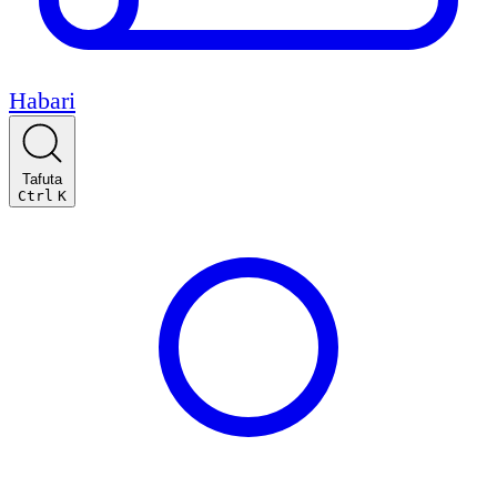
Habari
Tafuta
Ctrl
K