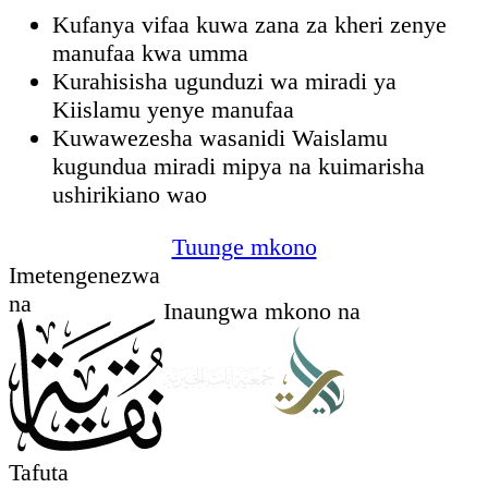
Kufanya vifaa kuwa zana za kheri zenye
manufaa kwa umma
Kurahisisha ugunduzi wa miradi ya
Kiislamu yenye manufaa
Kuwawezesha wasanidi Waislamu
kugundua miradi mipya na kuimarisha
ushirikiano wao
Tuunge mkono
Imetengenezwa
na
Inaungwa mkono na
Tafuta