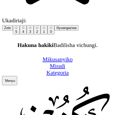
Ukadiriaji:
Zote
Iliyoangaziwa
5
4
3
2
1
0
Hakuna hakiki
Badilisha vichungi.
Mikusanyiko
Miradi
Kategoria
Menyu