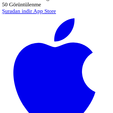
50
Görüntülenme
Şuradan indir
App Store