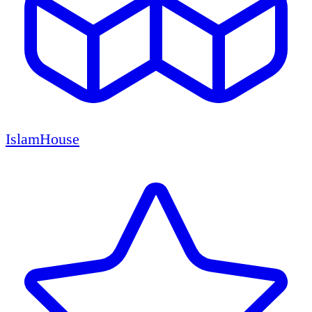
IslamHouse