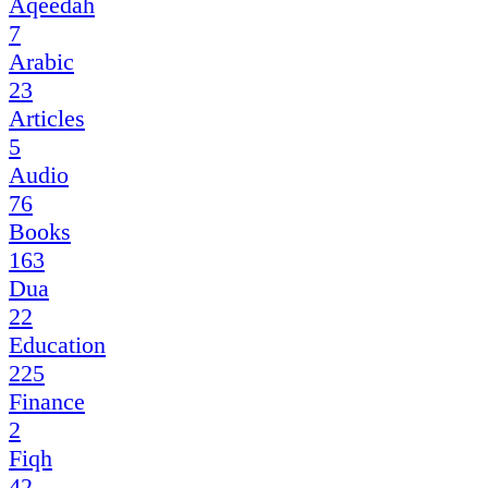
Aqeedah
7
Arabic
23
Articles
5
Audio
76
Books
163
Dua
22
Education
225
Finance
2
Fiqh
42