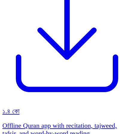
১.৪ কো
Offline Quran app with recitation, tajweed,
tafsir, and word-by-word reading.