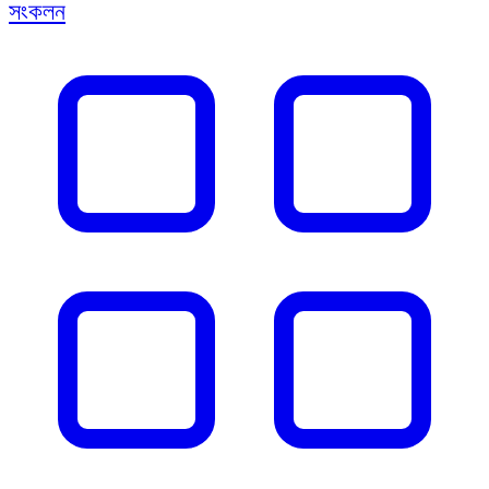
সংকলন